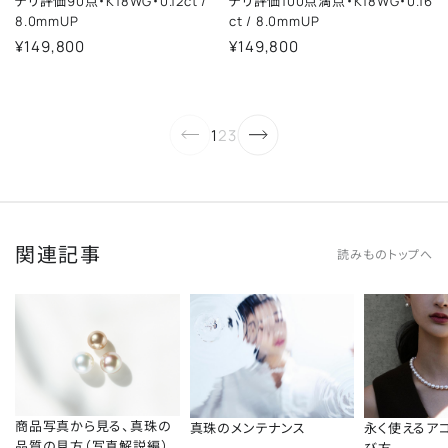
テリ評価90点・K18WG・0.12ct
/
テリ評価100点満点・K18WG・0.16
8.0mmUP
ct
/
8.0mmUP
¥149,800
¥149,800
1
2
3
関連記事
読みものトップへ
商品写真から見る、真珠の
真珠のメンテナンス
永く使えるア
品質の見方（写真解説編）
び方