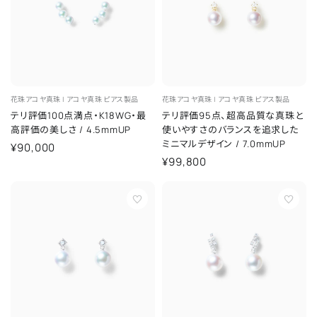
花珠アコヤ真珠 |
アコヤ真珠
ピアス製品
花珠アコヤ真珠 |
アコヤ真珠
ピアス製品
テリ評価100点満点・K18WG・最
テリ評価95点、超高品質な真珠と
高評価の美しさ
/
4.5mmUP
使いやすさのバランスを追求した
ミニマルデザイン
/
7.0mmUP
¥90,000
¥99,800