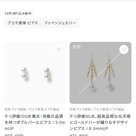
39
件
/
絞り込み条件：
アコヤ真珠 ピアス
ファインジュエリー
完売
花珠アコヤ真珠 |
アコヤ真珠
ピアス製品
花珠アコヤ真珠 |
アコヤ真珠
ピアス製品
テリ評価100点満点・究極の品質
テリ評価90点、超高品質な光沢感
を持つダブルパールピアス
/
5.0m
とゴールドバーが織りなすデザイ
mUP
ンピアス
/
8.0mmUP