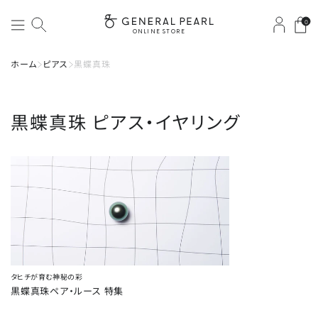
0
ONLINE STORE
ホーム
ピアス
黒蝶真珠
黒蝶真珠
ピアス・イヤリング
タヒチが育む神秘の彩
黒蝶真珠ペア・ルース 特集