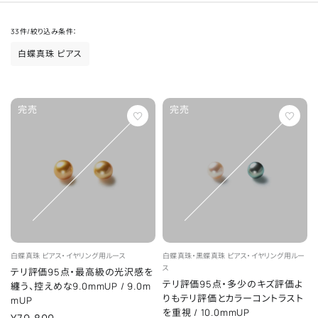
33
件
/
絞り込み条件：
白蝶真珠 ピアス
完売
完売
白蝶真珠
ピアス・イヤリング用ルース
白蝶真珠・黒蝶真珠
ピアス・イヤリング用ルー
ス
テリ評価95点・最高級の光沢感を
テリ評価95点・多少のキズ評価よ
纏う、控えめな9.0mmUP
/
9.0m
りもテリ評価とカラーコントラスト
mUP
を重視
/
10.0mmUP