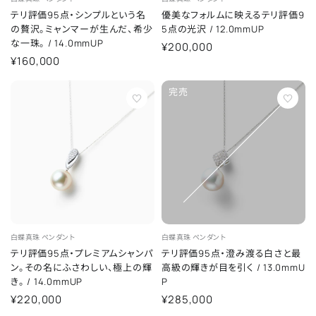
テリ評価95点・シンプルという名
優美なフォルムに映えるテリ評価9
の贅沢。ミャンマーが生んだ、希少
5点の光沢
/
12.0mmUP
な一珠。
/
14.0mmUP
¥200,000
¥160,000
完売
白蝶真珠
ペンダント
白蝶真珠
ペンダント
テリ評価95点・プレミアムシャンパ
テリ評価95点・澄み渡る白さと最
ン。その名にふさわしい、極上の輝
高級の輝きが目を引く
/
13.0mmU
き。
/
14.0mmUP
P
¥220,000
¥285,000