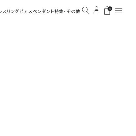
0
レス
リング
ピアス
ペンダント
特集・その他