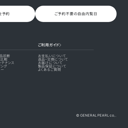
を予約
ご予約不要の自由内覧日
ご利用ガイド
品診断
お支払いについて
質比較
返品・交換について
ンテナンス
お届けについて
ピング
製品保証について
ュー
よくあるご質問
© GENERAL PEARL co,.