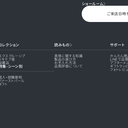
ショールーム
ご来店日時
コレクション
読みもの
サポート
エクスクルーシブ
真珠に関する知識
かんたん商
リキテア産
製品の選び方
LINEで品
秘蔵品
お手入れ方法
アフターメ
特集-シーン別
品質評価について
ギフトラッ
フォトレビ
成人・就職御祝
ファーストパール
ギフト
示