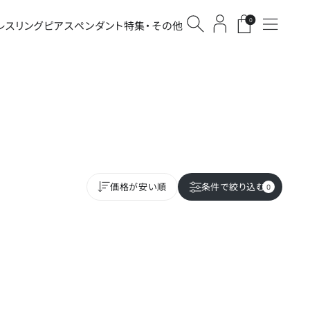
0
レス
リング
ピアス
ペンダント
特集・その他
価格が安い順
条件で
絞り込む
0