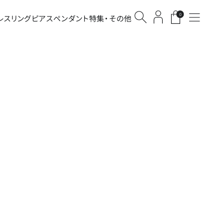
0
レス
リング
ピアス
ペンダント
特集・その他