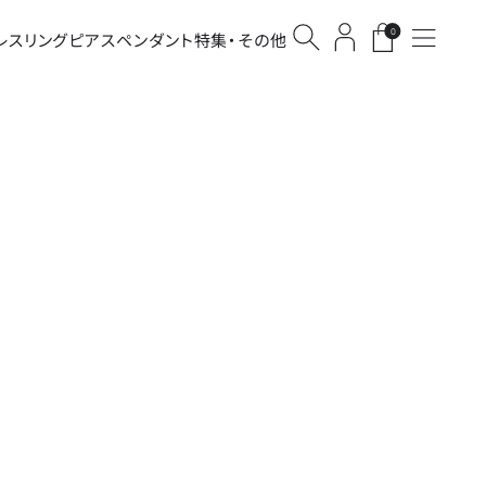
0
レス
リング
ピアス
ペンダント
特集・その他