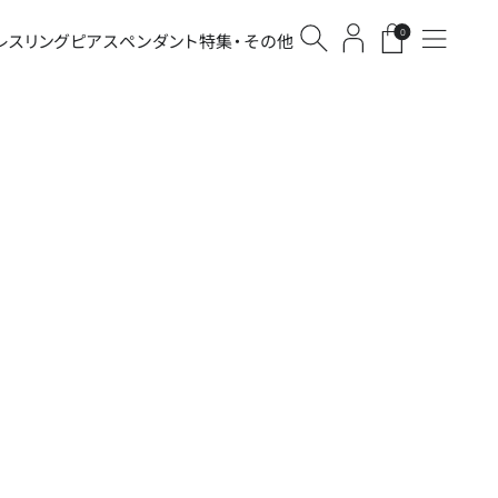
0
レス
リング
ピアス
ペンダント
特集・その他