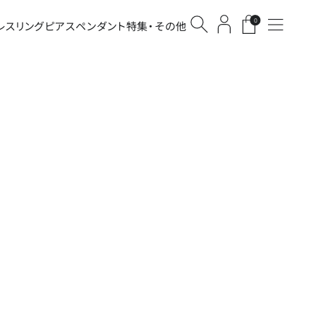
0
レス
リング
ピアス
ペンダント
特集・その他